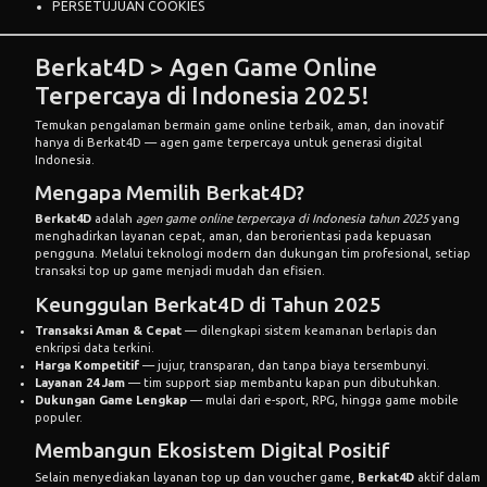
PERSETUJUAN COOKIES
Berkat4D > Agen Game Online
Terpercaya di Indonesia 2025!
Temukan pengalaman bermain game online terbaik, aman, dan inovatif
hanya di Berkat4D — agen game terpercaya untuk generasi digital
Indonesia.
Mengapa Memilih Berkat4D?
Berkat4D
adalah
agen game online terpercaya di Indonesia tahun 2025
yang
menghadirkan layanan cepat, aman, dan berorientasi pada kepuasan
pengguna. Melalui teknologi modern dan dukungan tim profesional, setiap
transaksi top up game menjadi mudah dan efisien.
Keunggulan Berkat4D di Tahun 2025
Transaksi Aman & Cepat
— dilengkapi sistem keamanan berlapis dan
enkripsi data terkini.
Harga Kompetitif
— jujur, transparan, dan tanpa biaya tersembunyi.
Layanan 24 Jam
— tim support siap membantu kapan pun dibutuhkan.
Dukungan Game Lengkap
— mulai dari e-sport, RPG, hingga game mobile
populer.
Membangun Ekosistem Digital Positif
Selain menyediakan layanan top up dan voucher game,
Berkat4D
aktif dalam