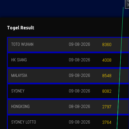
(
)
Togel Result
TOTO WUHAN
09-08-2026
8360
HK SIANG
09-08-2026
4008
MALAYSIA
09-08-2026
8548
SYDNEY
09-08-2026
8082
HONGKONG
08-08-2026
2797
SYDNEY LOTTO
09-08-2026
3764