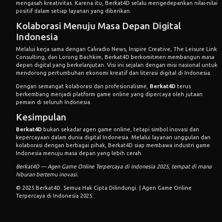
mengasah kreativitas. Karena itu, Berkat4D selalu mengedepankan nilai-nilai
positif dalam setiap layanan yang diberikan.
Kolaborasi Menuju Masa Depan Digital
Indonesia
Melalui kerja sama dengan
Caliradio News
,
Inspire Creative
,
The Leisure Link
Consulting
, dan
Lorong Bachkim
, Berkat4D berkomitmen membangun masa
depan digital yang berkelanjutan. Visi ini sejalan dengan misi nasional untuk
mendorong pertumbuhan ekonomi kreatif dan literasi digital di Indonesia.
Dengan semangat kolaborasi dan profesionalisme,
Berkat4D
terus
berkembang menjadi platform game online yang dipercaya oleh jutaan
pemain di seluruh Indonesia.
Kesimpulan
Berkat4D
bukan sekadar agen game online, tetapi simbol inovasi dan
kepercayaan dalam dunia digital Indonesia. Melalui layanan unggulan dan
kolaborasi dengan berbagai pihak, Berkat4D siap membawa industri game
Indonesia menuju masa depan yang lebih cerah.
Berkat4D — Agen Game Online Terpercaya di Indonesia 2025, tempat di mana
hiburan bertemu inovasi.
© 2025 Berkat4D. Semua Hak Cipta Dilindungi. | Agen Game Online
Terpercaya di Indonesia 2025