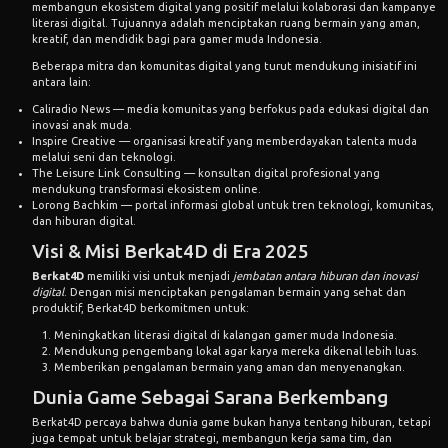
membangun ekosistem digital yang positif melalui kolaborasi dan kampanye
literasi digital. Tujuannya adalah menciptakan ruang bermain yang aman,
kreatif, dan mendidik bagi para gamer muda Indonesia.
Beberapa mitra dan komunitas digital yang turut mendukung inisiatif ini
antara lain:
Caliradio News
— media komunitas yang berfokus pada edukasi digital dan
inovasi anak muda.
Inspire Creative
— organisasi kreatif yang memberdayakan talenta muda
melalui seni dan teknologi.
The Leisure Link Consulting
— konsultan digital profesional yang
mendukung transformasi ekosistem online.
Lorong Bachkim
— portal informasi global untuk tren teknologi, komunitas,
dan hiburan digital.
Visi & Misi Berkat4D di Era 2025
Berkat4D
memiliki visi untuk menjadi
jembatan antara hiburan dan inovasi
digital
. Dengan misi menciptakan pengalaman bermain yang sehat dan
produktif, Berkat4D berkomitmen untuk:
Meningkatkan literasi digital di kalangan gamer muda Indonesia.
Mendukung pengembang lokal agar karya mereka dikenal lebih luas.
Memberikan pengalaman bermain yang aman dan menyenangkan.
Dunia Game Sebagai Sarana Berkembang
Berkat4D percaya bahwa dunia game bukan hanya tentang hiburan, tetapi
juga tempat untuk belajar strategi, membangun kerja sama tim, dan