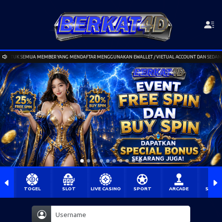
K SEMUA MEMBER YANG MENDAFTAR MENGGUNAKAN EWALLET / VIETUAL ACCOUNT DAN SEDANG MELAKUKA
TOGEL
SLOT
LIVE CASINO
SPORT
ARCADE
SABU