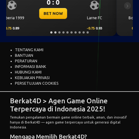
0 : 0
Previous
Next
BET NOW
Bodo Glimt
Union Saint-Gilloise
0.75
0.77
-0.75
-0.95
TENTANG KAMI
BANTUAN
PERATURAN
INFORMASI BANK
HUBUNGI KAMI
KEBIJAKAN PRIVASI
PERSETUJUAN COOKIES
Berkat4D > Agen Game Online
Terpercaya di Indonesia 2025!
Temukan pengalaman bermain game online terbaik, aman, dan inovatif
hanya di Berkat4D — agen game terpercaya untuk generasi digital
Indonesia.
Mengapa Memilih Berkat4D?