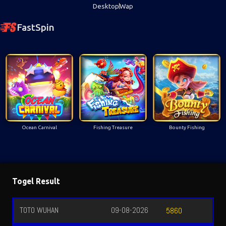
Desktop
Wap
FastSpin
Ocean Carnival
Fishing Treasure
Bounty Fishing
Togel Result
TOTO WUHAN
09-08-2026
KENTUC
5860