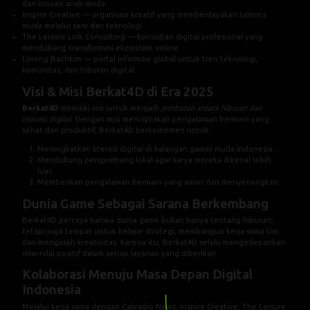
dan inovasi anak muda.
Inspire Creative
— organisasi kreatif yang memberdayakan talenta
muda melalui seni dan teknologi.
The Leisure Link Consulting
— konsultan digital profesional yang
mendukung transformasi ekosistem online.
Lorong Bachkim
— portal informasi global untuk tren teknologi,
komunitas, dan hiburan digital.
Visi & Misi Berkat4D di Era 2025
Berkat4D
memiliki visi untuk menjadi
jembatan antara hiburan dan
inovasi digital
. Dengan misi menciptakan pengalaman bermain yang
sehat dan produktif, Berkat4D berkomitmen untuk:
Meningkatkan literasi digital di kalangan gamer muda Indonesia.
Mendukung pengembang lokal agar karya mereka dikenal lebih
luas.
Memberikan pengalaman bermain yang aman dan menyenangkan.
Dunia Game Sebagai Sarana Berkembang
Berkat4D percaya bahwa dunia game bukan hanya tentang hiburan,
tetapi juga tempat untuk belajar strategi, membangun kerja sama tim,
dan mengasah kreativitas. Karena itu, Berkat4D selalu mengedepankan
nilai-nilai positif dalam setiap layanan yang diberikan.
Kolaborasi Menuju Masa Depan Digital
Indonesia
Melalui kerja sama dengan
Caliradio News
,
Inspire Creative
,
The Leisure