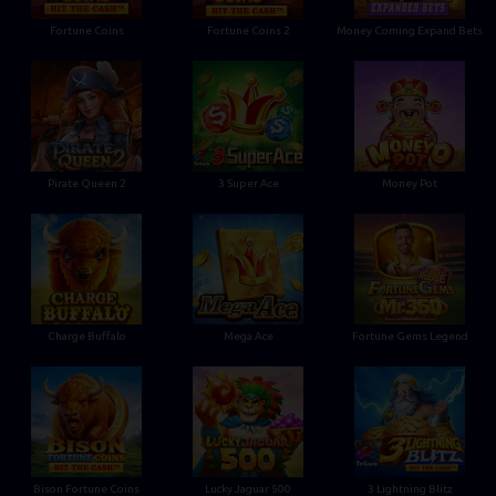
Fortune Coins
Fortune Coins 2
Money Coming Expand Bets
Pirate Queen 2
3 Super Ace
Money Pot
Charge Buffalo
Mega Ace
Fortune Gems Legend
Bison Fortune Coins
Lucky Jaguar 500
3 Lightning Blitz