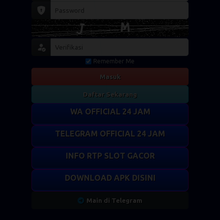
Remember Me
Masuk
Daftar Sekarang
WA OFFICIAL 24 JAM
TELEGRAM OFFICIAL 24 JAM
INFO RTP SLOT GACOR
DOWNLOAD APK DISINI
Main di Telegram