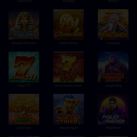
Gold Rush
Ali Baba
Roma X
Pharaoh Treasure
Golden Bank
Fengshen
Crazy 777
Seven Seven Seven
Jungle King
Coin Tree
Master Tiger
Wild Racer