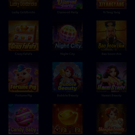
Lucky Goldbricks
Diamond Party
Xi Yang Yang
Crazy FaFaFa
Night City
Bao boon chin
Fortune Pig
Bubble Beauty
Hawaii Beauty