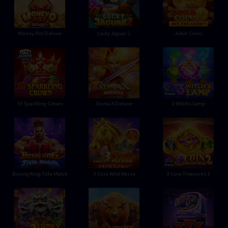
Money Pot Deluxe
Lucky Jaguar 2
Joker Coins
10 Sparkling Crown
Roma X Deluxe
3 Witchs Lamp
Boxing King Title Match
3 Coin Wild Horse
3 Coin Treasures 2