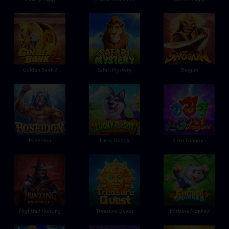
Golden Bank 2
Safari Mystery
Shogun
Poseidon
Lucky Doggy
3 Pot Dragons
Nightfall Hunting
Treasure Quest
Fortune Monkey