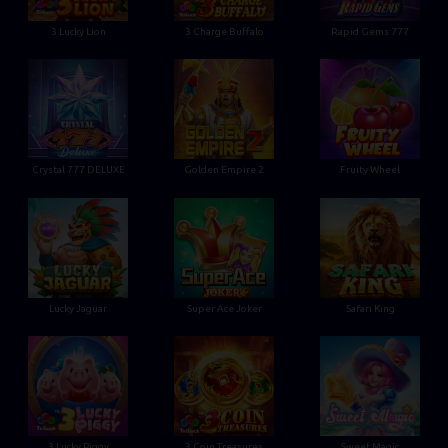
3 Lucky Lion
3 Charge Buffalo
Rapid Gems 777
Crystal 777 DELUXE
Golden Empire 2
Fruity Wheel
Lucky Jaguar
Super Ace Joker
Safari King
3 Lucky Piggy
3 Coin Treasures
Sweet Magic