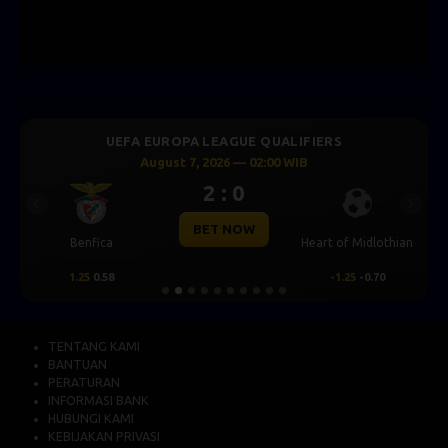
UEFA EUROPA LEAGUE QUALIFIERS
August 7, 2026 — 02:00 WIB
2 : 0
Previous
Next
BET NOW
Benfica
Heart of Midlothian
1.25
0.58
-1.25
-0.70
TENTANG KAMI
BANTUAN
PERATURAN
INFORMASI BANK
HUBUNGI KAMI
KEBIJAKAN PRIVASI