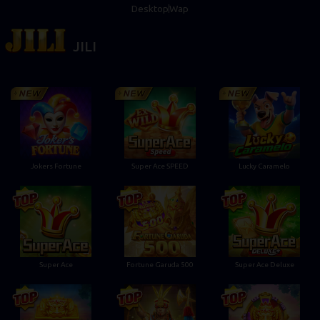
Desktop
Wap
JILI
Jokers Fortune
Super Ace SPEED
Lucky Caramelo
Super Ace
Fortune Garuda 500
Super Ace Deluxe