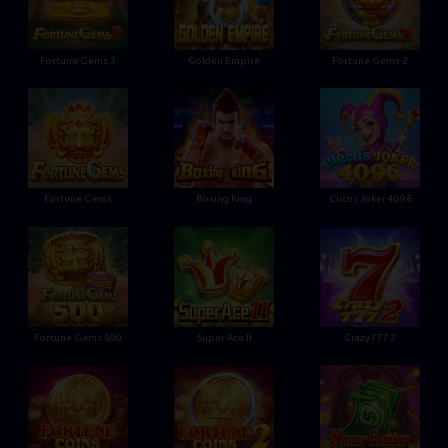
Fortune Gems 3
Golden Empire
Fortune Gems 2
Fortune Gems
Boxing King
Circus Joker 4096
Fortune Gems 500
Super Ace II
Crazy777 2